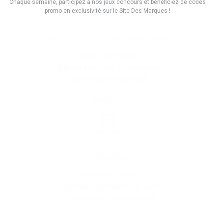
Chaque semaine, participez à nos jeux concours et bénéficiez de codes
promo en exclusivité sur le Site Des Marques !
Promos
Marques
Boutiques
Vous êtes le propriétaire d'une marque ?
Créer une marque
Mettre à jour une fiche marque
Faire tester un produit
Newsletter
Inscription
Informations
Mentions légales
Conditions générales de vente
Politique de confidentialité