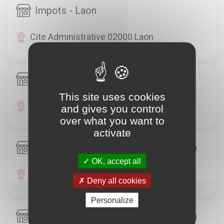
Impots - Laon
Cite Administrative 02000 Laon
Paierie Departementale - Laon
This site uses cookies
13 R Signier 02000 Laon
and gives you control
over what you want to
activate
Tresorerie Generale de l'Aisne - Laon
OK, accept all
28 R St Martin 02000 Laon
Deny all cookies
Personalize
Tresorerie Generale de l'Aisne - Laon