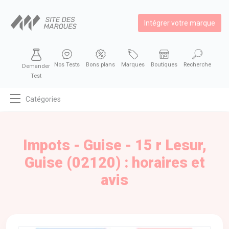
Intégrer votre marque
Nos Tests
Bons plans
Marques
Boutiques
Recherche
Demander
Test
Catégories
MODE
BEAUTÉ
Impots - Guise - 15 r Lesur,
BIEN MANGER
Guise (02120) : horaires et
SE DIVERTIR
avis
HIGH-TECH
BIEN CHEZ SOI
AUTOMOBILE