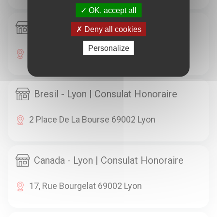
OK, accept all
Albanie - Lyon | Consulat Honoraire
Deny all cookies
Personalize
C/o CCI Lyon Métropole 69002 Lyon
Bresil - Lyon | Consulat Honoraire
2 Place De La Bourse 69002 Lyon
Canada - Lyon | Consulat Honoraire
17, Rue Bourgelat 69002 Lyon