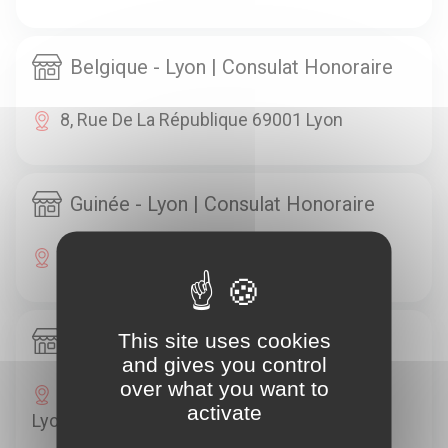
Belgique - Lyon | Consulat Honoraire
8, Rue De La République 69001 Lyon
Guinée - Lyon | Consulat Honoraire
2, Place Croix Paquet 69001 Lyon
This site uses cookies
Niger - Lyon | Consulat Honoraire
and gives you control
over what you want to
174, Boulevard De La Croix-Rousse 69001
activate
Lyon