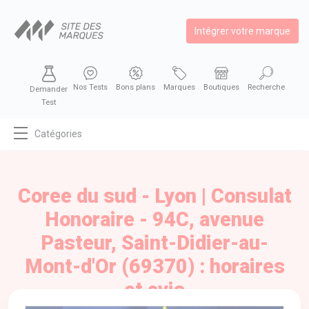
Intégrer votre marque
Nos Tests
Bons plans
Marques
Boutiques
Recherche
Demander
Test
Catégories
MODE
BEAUTÉ
Coree du sud - Lyon | Consulat
BIEN MANGER
Honoraire - 94C, avenue
SE DIVERTIR
Pasteur, Saint-Didier-au-
HIGH-TECH
Mont-d'Or (69370) : horaires
BIEN CHEZ SOI
et avis
AUTOMOBILE