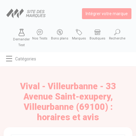
Intégrer votre marque
Nos Tests
Bons plans
Marques
Boutiques
Recherche
Demander
Test
Catégories
MODE
BEAUTÉ
Vival - Villeurbanne - 33
BIEN MANGER
Avenue Saint-exupery,
SE DIVERTIR
Villeurbanne (69100) :
HIGH-TECH
horaires et avis
BIEN CHEZ SOI
AUTOMOBILE