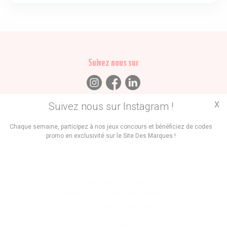
Suivez nous sur
X
Suivez nous sur Instagram !
Trouvez des
Chaque semaine, participez à nos jeux concours et bénéficiez de codes
promo en exclusivité sur le Site Des Marques !
Promos
Marques
Boutiques
Vous êtes le propriétaire d'une marque ?
Créer une marque
Mettre à jour une fiche marque
Faire tester un produit