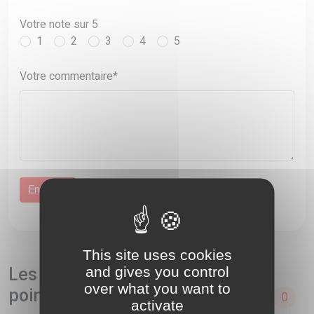
Votre note sur 5
1
2
3
4
5
Votre commentaire*
This site uses cookies
and gives you control
Les avis et commentaires sur le
over what you want to
point de vente Vival - Campuzan
0
activate