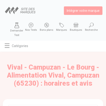
Intégrer votre marque
Nos Tests
Bons plans
Marques
Boutiques
Recherche
Demander
Test
Catégories
MODE
BEAUTÉ
Vival - Campuzan - Le Bourg -
BIEN MANGER
Alimentation Vival, Campuzan
SE DIVERTIR
(65230) : horaires et avis
HIGH-TECH
BIEN CHEZ SOI
AUTOMOBILE