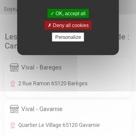
Soyez le premier à écrire un commentaire!
OK, accept all
Deny all cookies
Les points de vente à proximité de :
Personalize
Campuzan
Vival - Bareges
2 Rue Ramon 65120 Barèges
Vival - Gavarnie
Quartier Le Village 65120 Gavarnie