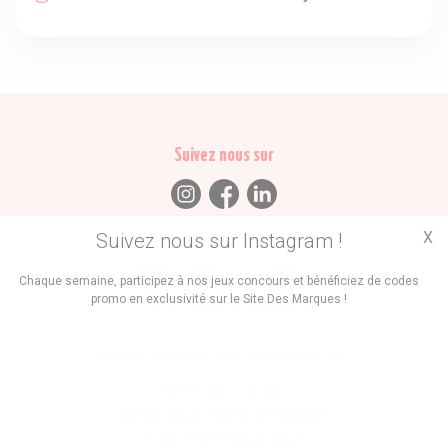
Suivez nous sur
X
Suivez nous sur Instagram !
Trouvez des
Chaque semaine, participez à nos jeux concours et bénéficiez de codes
promo en exclusivité sur le Site Des Marques !
Promos
Marques
Boutiques
Vous êtes le propriétaire d'une marque ?
Créer une marque
Mettre à jour une fiche marque
Faire tester un produit