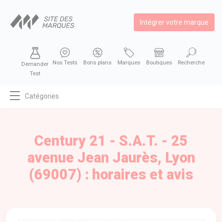
Intégrer votre marque
Nos Tests
Bons plans
Marques
Boutiques
Recherche
Demander
Test
Catégories
MODE
BEAUTÉ
Century 21 - S.A.T. - 25
BIEN MANGER
avenue Jean Jaurès, Lyon
SE DIVERTIR
(69007) : horaires et avis
HIGH-TECH
BIEN CHEZ SOI
AUTOMOBILE