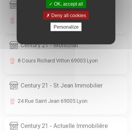
Century 21 - Immobilier République
OK, accept all
Deny all cookies
78 Rue De La Part-Dieu 69003 Lyon
Personalize
Century 21 - Montchat
8 Cours Richard Vitton 69003 Lyon
Century 21 - St Jean Immobilier
24 Rue Saint Jean 69005 Lyon
Century 21 - Actuelle Immobilière