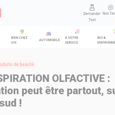
Nos Te
Demander
Test
BIEN CHEZ
A VOTRE
BIO &
AUTOMOBILE
SOI
SERVICE
ENVIRONN
oduits de beauté
SPIRATION OLFACTIVE :
ation peut être partout, s
sud !