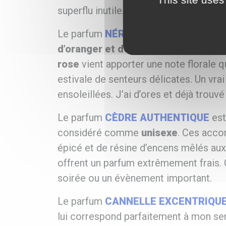
superflu inutile.
Le parfum
NÉROLI BOHÈME
est
fruit
d’oranger et de néroli
dévoile une do
rose
vient apporter une note florale q
estivale de senteurs délicates. Un vrai
ensoleillées. J’ai d’ores et déjà trouv
Le parfum
CÈDRE AUTHENTIQUE
est
considéré comme
unisexe
. Ces acco
épicé et de résine d’encens mêlés aux 
offrent un parfum extrêmement frais. 
soirée ou un évènement important.
Le parfum
CANNELLE EXCENTRIQU
lui correspond parfaitement à mon sens