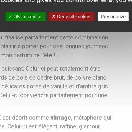
OK, accept all
Deny all cookies
Personalize
é et discret
.
L’association de fleur
uce sensualité sans précédent. La
touche de
ui finalise parfaitement cette combinaison
 plaisir à porter pour ces longues journées
é mon parfum de l’été !
 puissant. Celui-ci peut totalement être
rds de bois de cèdre brut, de poivre blanc
délicates notes de vanille et d’ambre gris
Celui-ci conviendra parfaitement pour une
E
est décrit comme
vintage
, métaphore qui
. Celui-ci est élégant, raffiné, glamour.