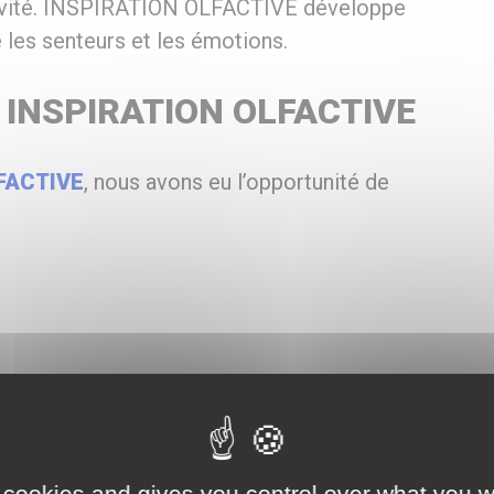
ativité. INSPIRATION OLFACTIVE développe
 les senteurs et les émotions.
c INSPIRATION OLFACTIVE
FACTIVE
, nous avons eu l’opportunité de
 de personnalité. Chez INSPIRATION
turelle illustre un trait de caractère affirmé
ées en huiles essentielles, évitant tout
 cookies and gives you control over what you w