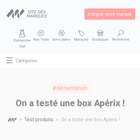
Intégrer votre marque
Nos Tests
Bons plans
Marques
Boutiques
Recherche
Demander
Test
Catégories
MODE
BEAUTÉ
#Alimentation
BIEN MANGER
On a testé une box Apérix !
SE DIVERTIR
HIGH-TECH
Test produits
On a testé une box Apérix !
BIEN CHEZ SOI
AUTOMOBILE