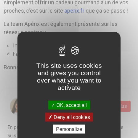
simplement offrir un cadeau gourmand à un de vos
proches, c’est sur le site
aperix.fr
que ça se passe !
La team Apérix est également présente sur les
réseaux sociaux :
Instagram :
@aperix.fr
Facebook :
Apérix
This site uses cookies
Bonne dégustation !
and gives you control
over what you want to
activate
OK, accept all
Dhelia
Voir plus
Deny all cookies
En parallèle de mes études dans le marketing digital, je
Personalize
suis rédactrice web. Passionnée de mode et de