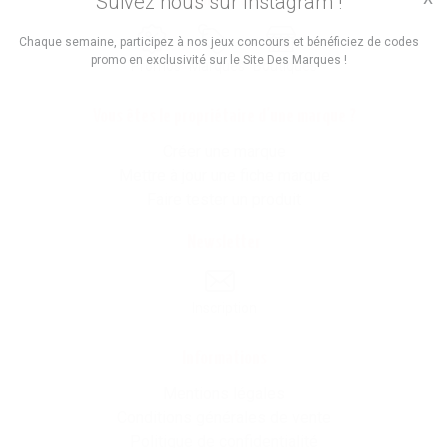
Suivez nous sur Instagram !
Trouvez des
Chaque semaine, participez à nos jeux concours et bénéficiez de codes
promo en exclusivité sur le Site Des Marques !
Promos
Marques
Boutiques
Vous êtes le propriétaire d'une marque ?
Créer une marque
Mettre à jour une fiche marque
Faire tester un produit
Newsletter
Inscription
Informations
Mentions légales
Conditions générales de vente
Politique de confidentialité