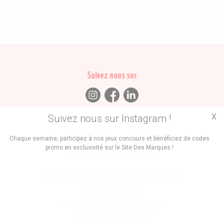
Suivez nous sur
X
Suivez nous sur Instagram !
Trouvez des
Chaque semaine, participez à nos jeux concours et bénéficiez de codes
promo en exclusivité sur le Site Des Marques !
Promos
Marques
Boutiques
Vous êtes le propriétaire d'une marque ?
Créer une marque
Mettre à jour une fiche marque
Faire tester un produit