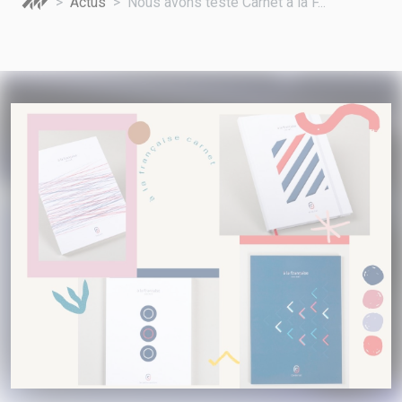
Actus
Nous avons testé Carnet à la F...
A VOTRE SERVICE
BIO & ENVIRONNEMENT
ENTREPRISE
ANIMAUX
CATALOGUES