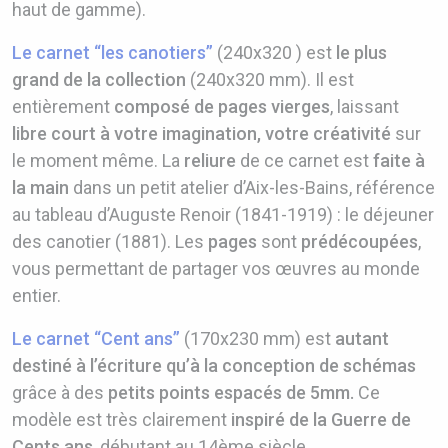
haut de gamme).
Le carnet “les canotiers”
(240x320 ) est
le plus
grand de la collection
(240x320 mm). Il est
entièrement
composé de pages vierges
, laissant
libre court à votre imagination, votre créativité
sur
le moment même. La
reliure
de ce carnet est
faite à
la main
dans un petit atelier d’Aix-les-Bains, référence
au tableau d’Auguste Renoir (1841-1919) : le déjeuner
des canotier (1881). Les
pages
sont
prédécoupées
,
vous permettant de partager vos œuvres au monde
entier.
Le carnet “Cent ans”
(170x230 mm) est
autant
destiné à l’écriture qu’à la conception de schémas
grâce à des
petits points espacés de 5mm.
Ce
modèle est très clairement
inspiré de la Guerre de
Cents ans
, débutant au 14ème siècle.