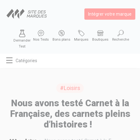
Intégrer votre marque
Nos Tests
Bons plans
Marques
Boutiques
Recherche
Demander
Test
Catégories
MODE
BEAUTÉ
#Loisirs
BIEN MANGER
Nous avons testé Carnet à la
SE DIVERTIR
Française, des carnets pleins
HIGH-TECH
d’histoires !
BIEN CHEZ SOI
AUTOMOBILE