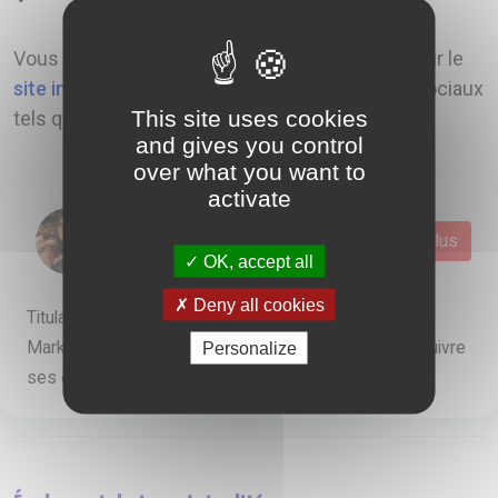
Vous pouvez retrouver
Carnet à la Française
sur le
site internet
mais également sur les réseaux sociaux
This site uses cookies
tels que
Instagram
,
Facebook
et
Pinterest
.
and gives you control
over what you want to
activate
Ophelie
Voir plus
OK, accept all
Deny all cookies
Titulaire dun BTS Communication et d'une Licence
Marketing et Commerciale, Ophélie a choisi de poursuivre
Personalize
ses études en intégrant un Master Marketing...